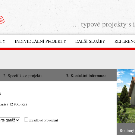
… typové projekty s 
KTY
INDIVIDUÁLNÍ PROJEKTY
DALŠÍ SLUŽBY
REFEREN
2. Specifikace projektu
3. Kontaktní informace
a
garáž ( 12 900,-Kč)
zrcadlové provedení
Rodinný