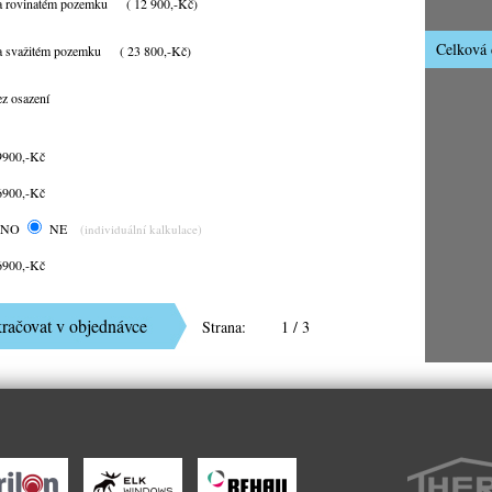
a rovinatém pozemku
( 12 900,-Kč)
Celková 
a svažitém pozemku
( 23 800,-Kč)
ez osazení
9900,-Kč
6900,-Kč
ANO
NE
(individuální kalkulace)
6900,-Kč
Strana:
1
/ 3