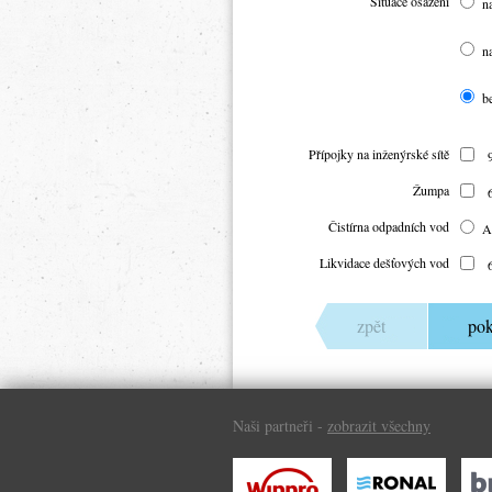
Situace osazení
n
n
b
Přípojky na inženýrské sítě
Žumpa
Čistírna odpadních vod
Likvidace dešťových vod
Naši partneři -
zobrazit všechny