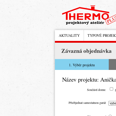
AKTUALITY
TYPOVÉ PROJE
Závazná objednávka
1. Výběr projektu
Název projektu: Aničk
Součástí domu:
Přiobjednat samostatnou garáž