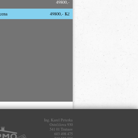
49800,-
cena
49800
,- Kč
Ing. Karel Peterka
Ostrčilova 930
541 01 Trutnov
603 498 475