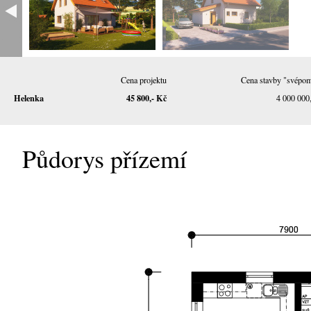
Cena projektu
Cena stavby "svépo
Helenka
45 800,- Kč
4 000 000
Půdorys přízemí