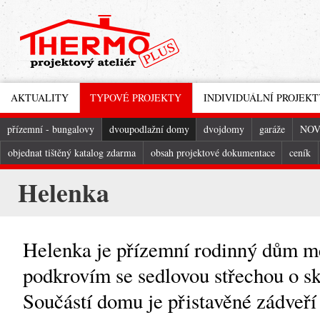
AKTUALITY
TYPOVÉ PROJEKTY
INDIVIDUÁLNÍ PROJEKT
přízemní - bungalovy
dvoupodlažní domy
dvojdomy
garáže
NOV
objednat tištěný katalog zdarma
obsah projektové dokumentace
ceník
Helenka
Helenka je přízemní rodinný dům me
podkrovím se sedlovou střechou o s
Součástí domu je přistavěné zádveří