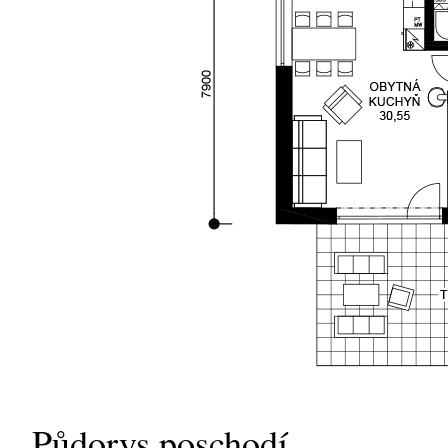
Půdorys poschodí