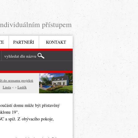
individuálním přístupem
CE
PARTNEŘI
KONTAKT
ět do seznamu projektů
Linda
< >
Luděk
Součástí domu může být přistavěný
 sklonu 19°.
WC a spíž. Z obývacího pokoje,