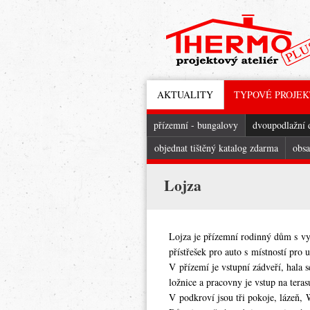
AKTUALITY
TYPOVÉ PROJE
přízemní - bungalovy
dvoupodlažní
objednat tištěný katalog zdarma
obsa
Lojza
Lojza je přízemní rodinný dům s v
přístřešek pro auto s místností pro 
V přízemí je vstupní zádveří, hala 
ložnice a pracovny je vstup na teras
V podkroví jsou tři pokoje, lázeň, 