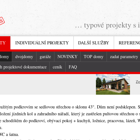
… typové projekty s 
KTY
INDIVIDUÁLNÍ PROJEKTY
DALŠÍ SLUŽBY
REFEREN
 domy
dvojdomy
garáže
NOVINKY
TOP domy
zadat parametry
h projektové dokumentace
ceník
FAQ
Zp
yužitým podkrovím se sedlovou střechou o sklonu 43°. Dům není podsklepen. 
uložení jízdních kol a zahradního nářadí, který je zastřešen pultovou střechou o
se schodištěm do podkroví, obývací pokoj + kuchyň, ložnice, pracovna, lázeň, 
u.
WC a šatna.