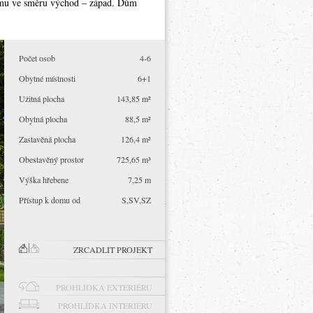
omu ve směru východ – západ. Dům
Počet osob
4-6
Obytné místnosti
6+1
Užitná plocha
143,85 m²
Obytná plocha
88,5 m²
Zastavěná plocha
126,4 m²
Obestavěný prostor
725,65 m³
Výška hřebene
7,25 m
Přístup k domu od
S,SV,SZ
ZRCADLIT PROJEKT
PROHLÍDKA EXTERIÉRU
PROHLÍDKA INTERIÉRU