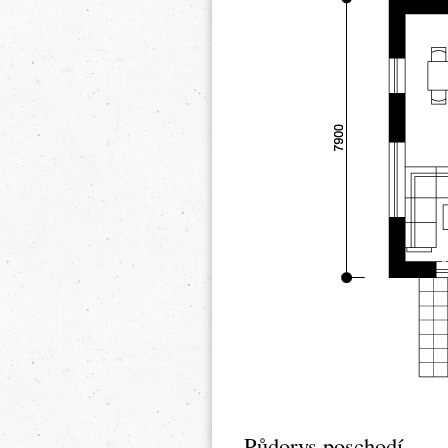
Půdorys poschodí