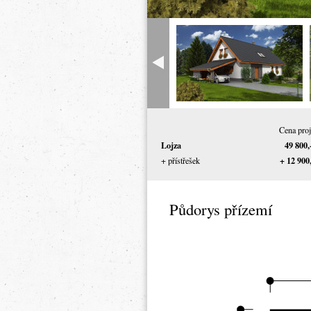
Cena proj
Lojza
49 800,
+ 12 900
+ přístřešek
Půdorys přízemí