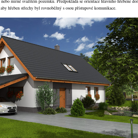
 nebo mírně svažitém pozemku. Předpokládá se orientace hlavního hřebene d
, aby hřeben střechy byl rovnoběžný s osou přístupové komunikace.