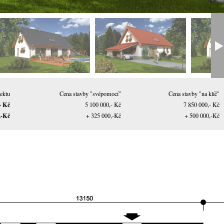
ektu
Cena stavby "svépomocí"
Cena stavby "na klíč"
- Kč
5 100 000,- Kč
7 850 000,- Kč
,-Kč
+ 325 000,-Kč
+ 500 000,-Kč