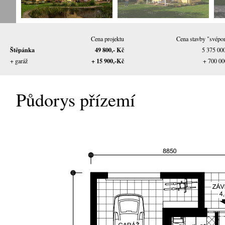
Cena projektu
Cena stavby "svépo
Štěpánka
49 800,- Kč
5 375 00
+ 15 900,-Kč
+ garáž
+ 700 00
Půdorys přízemí