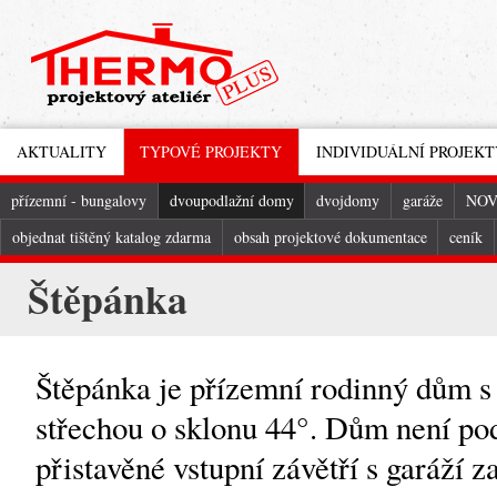
AKTUALITY
TYPOVÉ PROJEKTY
INDIVIDUÁLNÍ PROJEKT
přízemní - bungalovy
dvoupodlažní domy
dvojdomy
garáže
NOV
objednat tištěný katalog zdarma
obsah projektové dokumentace
ceník
Štěpánka
Štěpánka je přízemní rodinný dům s
střechou o sklonu 44°. Dům není po
přistavěné vstupní závětří s garáží 