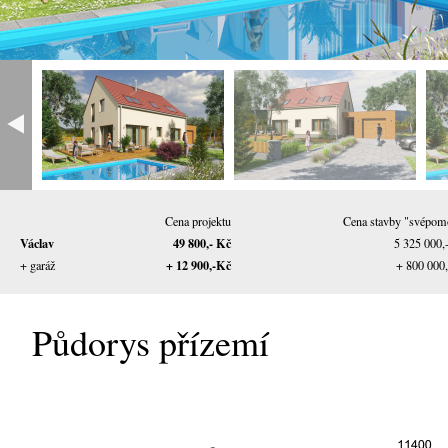
Cena projektu
Cena stavby "svépom
Václav
49 800,- Kč
5 325 000,
+ 12 900,-Kč
+ garáž
+ 800 000
Půdorys přízemí