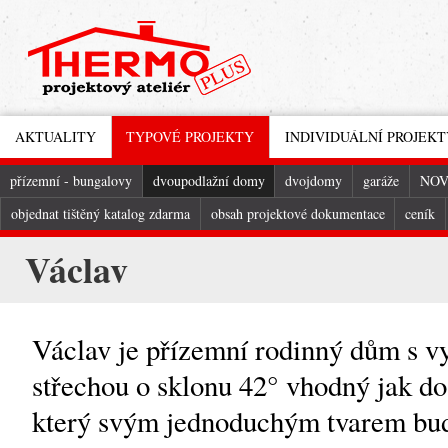
AKTUALITY
TYPOVÉ PROJEKTY
INDIVIDUÁLNÍ PROJEKT
přízemní - bungalovy
dvoupodlažní domy
dvojdomy
garáže
NOV
objednat tištěný katalog zdarma
obsah projektové dokumentace
ceník
Václav
Václav je přízemní rodinný dům s v
střechou o sklonu 42° vhodný jak do 
který svým jednoduchým tvarem bude 