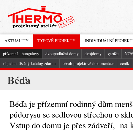
AKTUALITY
TYPOVÉ PROJEKTY
INDIVIDUÁLNÍ PROJEKT
přízemní - bungalovy
dvoupodlažní domy
dvojdomy
garáže
NOV
objednat tištěný katalog zdarma
obsah projektové dokumentace
ceník
Béďa
Béďa je přízemní rodinný dům menší
půdorysu se sedlovou střechou o sk
Vstup do domu je přes zádveří, na k