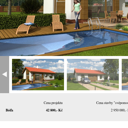
Cena projektu
Cena stavby "svépomo
Béďa
42 800,- Kč
2 950 000,-