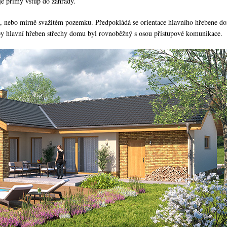
 je přímý vstup do zahrady.
, nebo mírně svažitém pozemku. Předpokládá se orientace hlavního hřebene 
aby hlavní hřeben střechy domu byl rovnoběžný s osou přístupové komunikace.