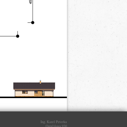
Ing. Karel Peterka
Ostrčilova 930