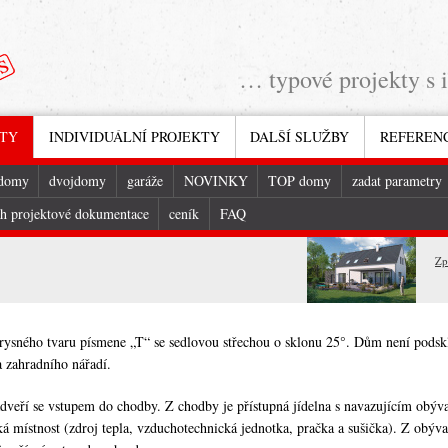
… typové projekty s 
KTY
INDIVIDUÁLNÍ PROJEKTY
DALŠÍ SLUŽBY
REFEREN
 domy
dvojdomy
garáže
NOVINKY
TOP domy
zadat parametry
h projektové dokumentace
ceník
FAQ
Zp
rysného tvaru písmene „T“ se sedlovou střechou o sklonu 25°. Dům není podskl
a zahradního nářadí.
ádveří se vstupem do chodby. Z chodby je přístupná jídelna s navazujícím obýv
ká místnost (zdroj tepla, vzduchotechnická jednotka, pračka a sušička). Z obýva