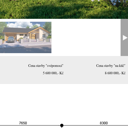
Cena stavby "svépomocí"
Cena stavby "na klíč"
5 600 000,- Kč
8 600 000,- Kč