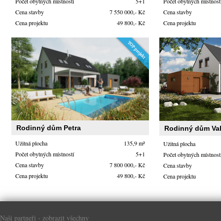
Počet obytných místností
5+1
Počet obytných místnost
Cena stavby
7 550 000,- Kč
Cena stavby
Cena projektu
49 800,- Kč
Cena projektu
Rodinný dům Petra
Rodinný dům Va
Užitná plocha
135,9 m²
Užitná plocha
Počet obytných místností
5+1
Počet obytných místnost
Cena stavby
7 800 000,- Kč
Cena stavby
Cena projektu
49 800,- Kč
Cena projektu
Naši partneři -
zobrazit všechny