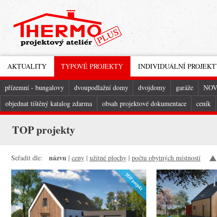
AKTUALITY
TYPOVÉ PROJEKTY
INDIVIDUÁLNÍ PROJEKT
přízemní - bungalovy
dvoupodlažní domy
dvojdomy
garáže
NOV
objednat tištěný katalog zdarma
obsah projektové dokumentace
ceník
TOP projekty
názvu
Seřadit dle:
|
ceny
|
užitné plochy
|
počtu obytných místností