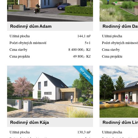
Rodinný dům Adam
Rodinný dům Da
Užitná plocha
144,1 m²
Užitná plocha
Počet obytných místností
5+1
Počet obytných místnost
Cena stavby
8 400 000,- Kč
Cena stavby
Cena projektu
49 800,- Kč
Cena projektu
Rodinný dům Kája
Rodinný dům Li
Užitná plocha
130,3 m²
Užitná plocha