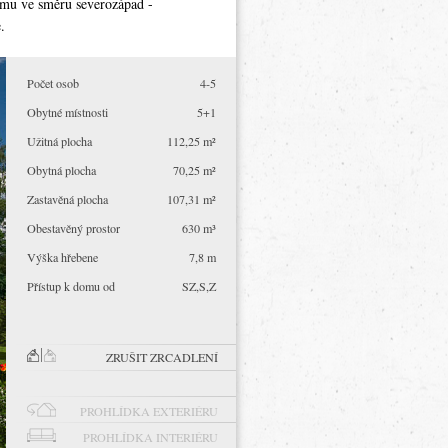
omu ve směru severozápad -
.
Počet osob
4-5
Obytné místnosti
5+1
Užitná plocha
112,25 m²
Obytná plocha
70,25 m²
Zastavěná plocha
107,31 m²
Obestavěný prostor
630 m³
Výška hřebene
7,8 m
Přístup k domu od
SZ,S,Z
ZRUŠIT ZRCADLENÍ
PROHLÍDKA EXTERIÉRU
PROHLÍDKA INTERIÉRU