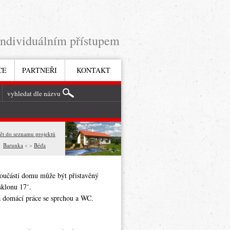
individuálním přístupem
CE
PARTNEŘI
KONTAKT
ět do seznamu projektů
Barunka
< >
Béďa
oučástí domu může být přistavěný
sklonu 17˚.
na domácí práce se sprchou a WC.