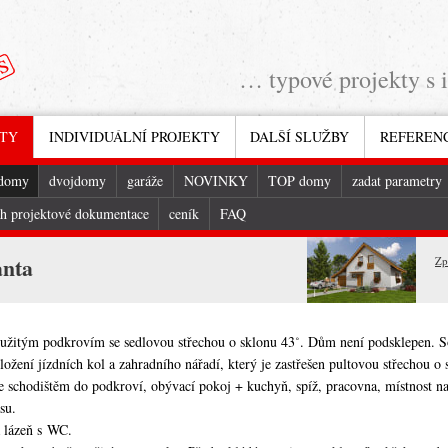
… typové projekty s 
KTY
INDIVIDUÁLNÍ PROJEKTY
DALŠÍ SLUŽBY
REFEREN
 domy
dvojdomy
garáže
NOVINKY
TOP domy
zadat parametry
h projektové dokumentace
ceník
FAQ
anta
Zp
yužitým podkrovím se sedlovou střechou o sklonu 43˚. Dům není podsklepen. S
uložení jízdních kol a zahradního nářadí, který je zastřešen pultovou střechou o 
se schodištěm do podkroví, obývací pokoj + kuchyň, spíž, pracovna, místnost 
su.
a lázeň s WC.