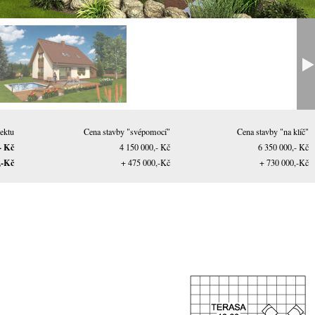
ektu
Cena stavby "svépomocí"
Cena stavby "na klíč"
- Kč
4 150 000,- Kč
6 350 000,- Kč
,-Kč
+ 475 000,-Kč
+ 730 000,-Kč