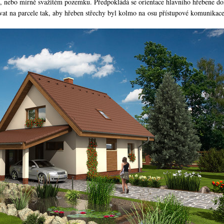
, nebo mírně svažitém pozemku. Předpokládá se orientace hlavního hřebene d
at na parcele tak, aby hřeben střechy byl kolmo na osu přístupové komunikace