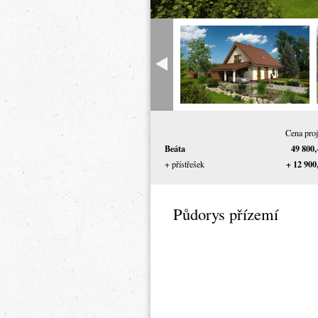
Cena proj
Beáta
49 800,
+ 12 900
+ přístřešek
Půdorys přízemí