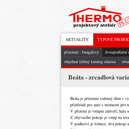
AKTUALITY
TYPOVÉ PROJE
přízemní - bungalovy
dvoupodlažní
objednat tištěný katalog zdarma
obsa
Beáta - zrcadlová vari
Beáta je přízemní rodinný dům s v
přístřešek pro auto s místností pro 
V přízemí je vstupní zádveří, hala 
Z obývacího pokoje je vstup na tera
V podkroví je ložnice, dva pokoje 