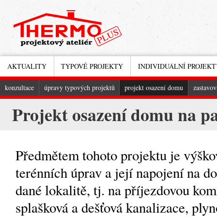
AKTUALITY
TYPOVÉ PROJEKTY
INDIVIDUÁLNÍ PROJEKT
konzultace
úpravy typových projektů
projekt osazení domu
zastavov
Projekt osazení domu na pa
Předmětem tohoto projektu je výško
terénních úprav a její napojení na d
dané lokalitě, tj. na příjezdovou ko
splašková a dešťová kanalizace, plyno