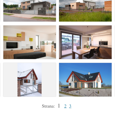
1
Strana:
2
3