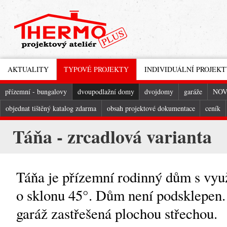
AKTUALITY
TYPOVÉ PROJEKTY
INDIVIDUÁLNÍ PROJEKT
přízemní - bungalovy
dvoupodlažní domy
dvojdomy
garáže
NOV
objednat tištěný katalog zdarma
obsah projektové dokumentace
ceník
Táňa - zrcadlová varianta
Táňa je přízemní rodinný dům s vyu
o sklonu 45°. Dům není podsklepen.
garáž zastřešená plochou střechou.