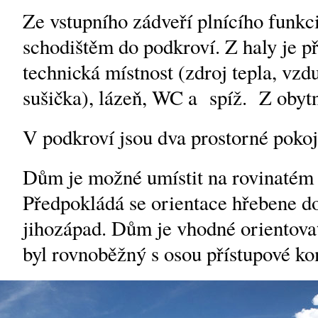
Ze vstupního zádveří plnícího funkci
schodištěm do podkroví. Z haly je p
technická místnost (zdroj tepla, vzd
sušička), lázeň, WC a spíž. Z obytn
V podkroví jsou dva prostorné poko
Dům je možné umístit na rovinatém
Předpokládá se orientace hřebene 
jihozápad. Dům je vhodné orientovat
byl rovnoběžný s osou přístupové k