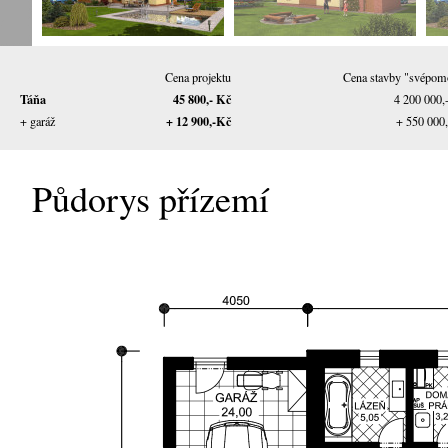
Cena projektu
Cena stavby "svépom
Táňa
45 800,- Kč
4 200 000,
+ 12 900,-Kč
+ garáž
+ 550 000
Půdorys přízemí