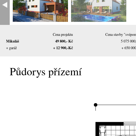
Cena projektu
Cena stavby "svépo
Mikuláš
49 800,- Kč
5 075 000
+ 12 900,-Kč
+ garáž
+ 650 00
Půdorys přízemí