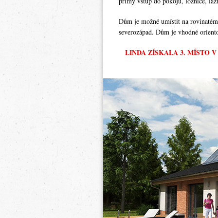
přímý vstup do pokojů, ložnice, láz
Dům je možné umístit na rovinatém
severozápad. Dům je vhodné oriento
LINDA ZÍSKALA 3. MÍSTO