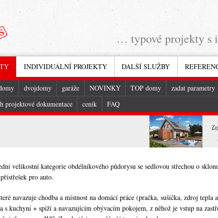
… typové projekty s 
KTY
INDIVIDUÁLNÍ PROJEKTY
DALŠÍ SLUŽBY
REFEREN
 domy
dvojdomy
garáže
NOVINKY
TOP domy
zadat parametry
h projektové dokumentace
ceník
FAQ
Zp
dní velikostní kategorie obdélníkového půdorysu se sedlovou střechou o sklo
řístřešek pro auto.
teré navazuje chodba a místnost na domácí práce (pračka, sušička, zdroj tepla 
na s kuchyní + spíží a navazujícím obývacím pokojem, z něhož je vstup na zastř