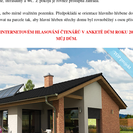
ně, infrasauny a WC. Z pokojů je rovněž přístupná zahrada.
, nebo mírně svažitém pozemku. Předpokládá se orientace hlavního hřebene d
vat na parcele tak, aby hlavní hřeben střechy domu byl rovnoběžný s osou pří
 V INTERNETOVÉM HLASOVÁNÍ ČTENÁŘŮ V ANKETĚ DŮM ROKU 2
MŮJ DŮM.