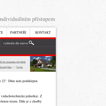
individuálním přístupem
CE
PARTNEŘI
KONTAKT
ět do seznamu projektů
Leontýnka
< >
Lojza
nu 22°. Dům není podsklepen.
a vzduchotechnická jednotka). Z
ešenou terasu. Dále je z chodby