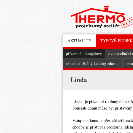
AKTUALITY
TYPOVÉ PROJE
přízemní - bungalovy
dvoupodlažní
objednat tištěný katalog zdarma
obsa
Linda
Linda je přízemní rodinný dům stře
Součástí domu může být přistavěný p
Vstup do domu je přes zádveří, na k
chodby je přístupná prostorná jídel