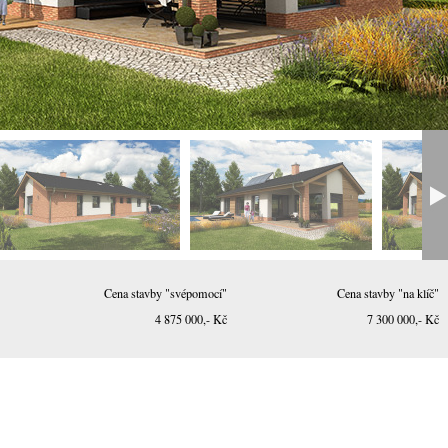
Cena stavby "svépomocí"
Cena stavby "na klíč"
4 875 000,- Kč
7 300 000,- Kč