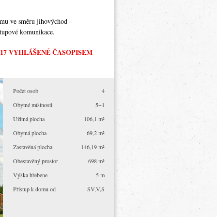
omu ve směru jihovýchod –
stupové komunikace.
017 VYHLÁŠENÉ ČASOPISEM
Počet osob
4
Obytné místnosti
5+1
Užitná plocha
106,1 m²
Obytná plocha
69,2 m²
Zastavěná plocha
146,19 m²
Obestavěný prostor
698 m³
Výška hřebene
5 m
Přístup k domu od
SV,V,S