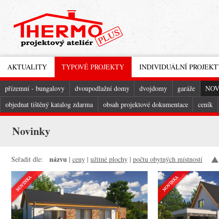
AKTUALITY
TYPOVÉ PROJEKTY
INDIVIDUÁLNÍ PROJEKT
přízemní - bungalovy
dvoupodlažní domy
dvojdomy
garáže
NOV
objednat tištěný katalog zdarma
obsah projektové dokumentace
ceník
Novinky
názvu
Seřadit dle:
|
ceny
|
užitné plochy
|
počtu obytných místností