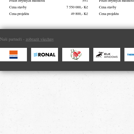
Počet obytných místností
5+1
Počet obytných místnost
Cena stavby
7 550 000,- Kč
Cena stavby
Cena projektu
49 800,- Kč
Cena projektu
Naši partneři -
zobrazit všechny